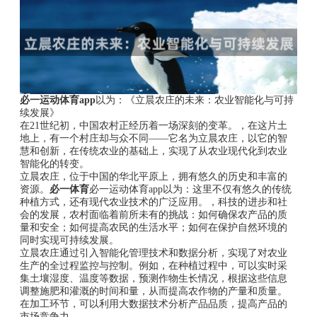
必一运动体育app
以为：《立晨农庄的未来：农业智能化与可持
续发展》
在21世纪初，中国农村正经历着一场深刻的变革。，在这片土
地上，有一个村庄却与众不同——它名为立晨农庄，以它的智
慧和创新，在传统农业的基础上，实现了从农业现代化到农业
智能化的转变。
立晨农庄，位于中国的华北平原上，拥有悠久的历史和丰富的
资源。
必一体育
必一运动体育app以为：这里不仅有悠久的传统
种植方式，还有现代农业技术的广泛应用。，科技的进步和社
会的发展，农村面临着前所未有的挑战：如何确保农产品的质
量和安全；如何提高农民的生活水平；如何在保护自然环境的
同时实现可持续发展。
立晨农庄通过引入智能化管理技术和数据分析，实现了对农业
生产的全过程监控与控制。例如，在种植过程中，可以实时采
集土壤湿度、温度等数据，预测作物生长情况，根据这些信息
调整施肥和灌溉的时间和量，从而提高农作物的产量和质量。
在加工环节，可以利用大数据技术分析产品品质，提高产品的
市场竞争力。