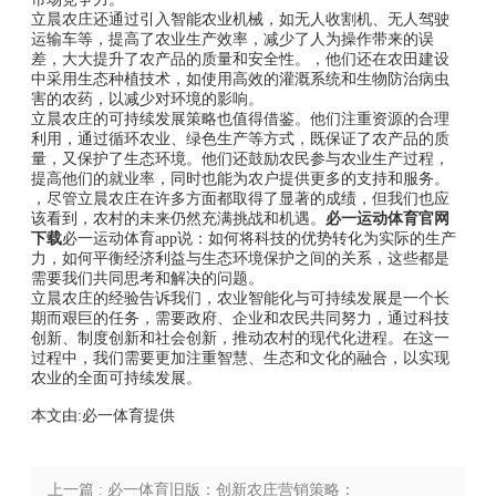
立晨农庄还通过引入智能农业机械，如无人收割机、无人驾驶
运输车等，提高了农业生产效率，减少了人为操作带来的误
差，大大提升了农产品的质量和安全性。，他们还在农田建设
中采用生态种植技术，如使用高效的灌溉系统和生物防治病虫
害的农药，以减少对环境的影响。
立晨农庄的可持续发展策略也值得借鉴。他们注重资源的合理
利用，通过循环农业、绿色生产等方式，既保证了农产品的质
量，又保护了生态环境。他们还鼓励农民参与农业生产过程，
提高他们的就业率，同时也能为农户提供更多的支持和服务。
，尽管立晨农庄在许多方面都取得了显著的成绩，但我们也应
该看到，农村的未来仍然充满挑战和机遇。
必一运动体育官网
下载
必一运动体育app说：如何将科技的优势转化为实际的生产
力，如何平衡经济利益与生态环境保护之间的关系，这些都是
需要我们共同思考和解决的问题。
立晨农庄的经验告诉我们，农业智能化与可持续发展是一个长
期而艰巨的任务，需要政府、企业和农民共同努力，通过科技
创新、制度创新和社会创新，推动农村的现代化进程。在这一
过程中，我们需要更加注重智慧、生态和文化的融合，以实现
农业的全面可持续发展。
本文由:
必一体育
提供
上一篇 : 必一体育旧版：创新农庄营销策略：