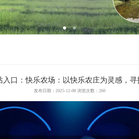
官方网站入口：快乐农场：以快乐农庄为灵感，
发布日期：2025-12-08 浏览次数：
260