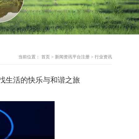
当前位置：
首页
>
新闻资讯平台注册
>
行业资讯
寻找生活的快乐与和谐之旅