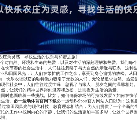
农庄为灵感，寻找生活的快乐与和谐之旅》
一个对自然、环境和生命的热爱，以及对生活的深刻理解和热爱。我们每
，在快节奏的社会生活中，人们往往忽略了与大自然的亲近与联系，这种
农业和田园风光，让人们在繁忙的工作之余，享受到身心愉悦的放松。从
入口以为：快乐农场以它的独特魅力吸引了无数的人们，无论是追求自然、热
现代社会中，人们往往过度忙碌，忽视了与家人、朋友之间的温馨相处。必一
自然，让我们的精神世界得到滋养和放松，进而提升生活的质量。
但同时也面临着一些挑战。比如，如何确保农场的可持续发展？如何在快
慢生活。
必一运动体育官网下载
必一运动B-Sport官方网站入口以为：
农场通过将田园风光与现代科技、教育理念相结合，为人们提供了一个全新的
忙的工作中找到内心的平静，让我们的生活更加丰富多彩，让这个世界因
幸福。