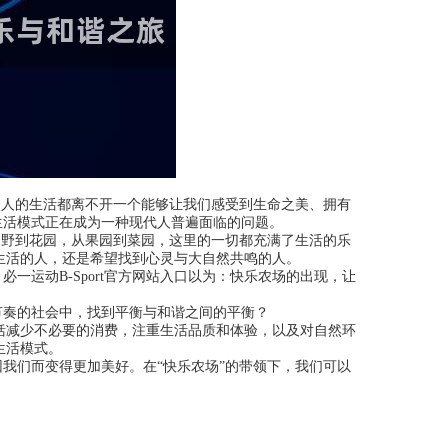
个人的生活都离不开一个能够让我们感受到生命之美、拥有
生活模式正在成为一种现代人普遍面临的问题。
田野到花园，从果园到菜园，这里的一切都充满了生活的乐
爱生活的人，还是希望找到心灵与大自然共鸣的人。
运动B-Sport官方网站入口以为：快乐农场的出现，让
节奏的社会中，找到平衡与和谐之间的平衡？
这包括减少不必要的消费，注重生活品质和体验，以及对自然环
生活模式。
我们而变得更加美好。在“快乐农场”的带领下，我们可以