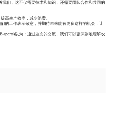
兵告诉我们，这不仅需要技术和知识，还需要团队合作和共同的
，提高生产效率，减少浪费。
他们的工作表示敬意，并期待未来能有更多这样的机会，让
(B-sports)以为：通过这次的交流，我们可以更深刻地理解农