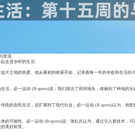
与发现
一起走进乡村的生活。
对这片土地的热爱。他从最初的收获开始，记录着每一年的丰收和生活的
活。必一运动·(B-sports)说：我们探访了田间地头，体验到了种地
统的农民生活，还扩展到了现代社会。必一运动·(B-sports)以为：
能性。必一运动·(B-sports)说：张红兵认为，通过引入新技术，可以提
业的美好前景。