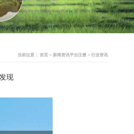
当前位置：
首页
>
新闻资讯平台注册
>
行业资讯
与发现