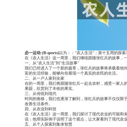
必一运动·(B-sports)
以为：：“农人生活”：第十五周的探索
在《农人生活》这一周里，我们继续跟随张红兵的故事，
一、从“农人生活”到“生活故事”
我们已经进入了一个新的篇章，张红兵的故事将承载着他
富的生活经验，能够向你展现一个真实的农民的生活。
二、从一户人家到全家
在的一周里，我们将跟随张红兵一起去农村，感受一家人的生
果园，欣赏到了丰收的果实。
三、从传统到现代
时间的推移，我们也逐渐了解到，张红兵的故事不仅仅限于传
改善生活条件。
四、从农业到科技
在《农人生活》这一周里，我们探讨了现代农业的可能和未来的可
说：他用实际例子说明了这个观点，让大家看到了现代农
五、从个人探索到集体智慧