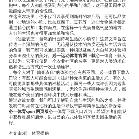
抱中，每个人都能感受到内心的平和与满足，这正是田园生活
最能给人带来的愉悦感。
在这座农场里，你不仅可以享受到新鲜的农产品，还可以品尝
到一些地道的小吃，比如豆腐干、豆花等，这些食物通常都是
通过精心的加工制作而成。在这样一个充满自然气息的地方，
人们的生活也变得更加简单和快乐。
，《仙壶农庄：自然的田园诗与生活的小确幸》这篇文章旨在
传达一个深刻的信息——无论是从技术的角度还是从生活方式
的角度，我们都可以通过实践、种植以及融入大自然来体验和
分享田园生活的美好。
必一运动体育官网下载
必一体育下载入
口以为：它不仅仅是一个农业社区的名字，更是对人类追求自
然和谐生活方式的一次生动诠释。
，每个人对于"仙壶农庄"的体验也会有所不同。必一体育下载入
口说：有些人可能会更加向往那种无拘束的生活方式，有的人
可能更喜欢那些具体的种植活动；而另一些人或许会因为远离
喧嚣的城市生活而感到满足。，无论你选择哪种生活方式，都
能在这个美丽的田园环境中找到乐趣和满足。
通过这篇文章，我们可以了解到自然与生活的和谐之美，并激
发我们对如何在忙碌的生活中寻找宁静与简单生活的新探索。
必一体育sport网页版
必一体育下载入口以为：希望读者们能从
中获得灵感和启示，以自己的方式体验和享受田园生活的美
好。
本文由:
必一体育
提供