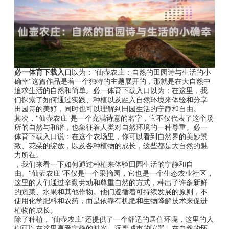
必一体育下载入口
以为："仙壶农庄：自然的田园诗与生活的小
确幸"这篇作品是着一个独特的主题展开的，那就是在大自然中
追求生活的自然和简单。必一体育下载入口以为：在这里，我
们探索了如何通过实践、种植以及融入自然环境来体验和分享
田园诗的美好，同时也可以理解到田园生活的宁静和自由。
其次，"仙壶农庄"是一个充满诗意的名字，它不仅代表了这个场
所的自然与和谐，也象征着人类对自然环境的一种尊重。必一
体育下载入口说：在这个农场里，你可以看到自然界的美妙景
致、花朵的绽放，以及各种植物的成长，这些都是大自然的魅
力所在。
，我们来看一下如何通过种植来体验田园生活的宁静和自
由。"仙壶农庄"不仅是一个采摘园，它也是一个生态农业社区，
这里的人们通过辛勤劳动和尊重自然的方式，种出了许多新鲜
的蔬菜、水果和其他作物。他们遵循着可持续发展的原则，不
使用化学肥料和农药，而是依靠有机肥和生物降解技术来促进
植物的成长。
除了种植，"仙壶农庄"还提供了一个舒适的居住环境，这里的人
们可以在这里享受宁静的时光，远离城市的喧嚣。在自然的怀