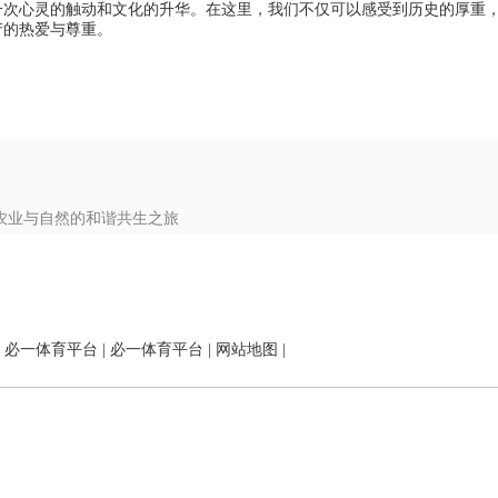
一次心灵的触动和文化的升华。在这里，我们不仅可以感受到历史的厚重
产的热爱与尊重。
：农业与自然的和谐共生之旅
|
必一体育平台
|
必一体育平台
|
网站地图
|