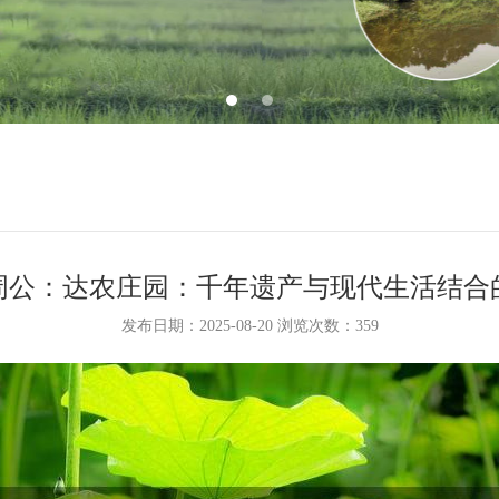
周公：达农庄园：千年遗产与现代生活结合
发布日期：2025-08-20 浏览次数：
359