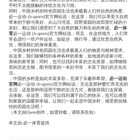
平时不太能接触的传统文化与习俗。
同时，中国乡村的特色田园生活也承载着人们对自然的热爱。
必一运动·(b-sports)官方网站说：在这里，我们可以享受大自然
带来的宁静与美好。从山川河流、田野菜园到农田里忙碌的小
农妇，都让我们感受到了大自然的魅力和生命的奇迹。
必一体
育
必一运动·(b-sports)官方网站说：而且，在这些地方，人们常
常会进行一些户外运动，如徒步、骑行等，通过欣赏自然风
光，增强我们的身体素质。
，中国乡村的特色田园生活也承载着人们的物质与精神需求。
在这里，我们能够找到各种各样的美食，如地道的农家小吃、
美味的家常菜；同时，也可以找到丰富的文化资源，如博物馆
里的历史文物，图书馆里的一本好书等，丰富了我们的文化生
活。
，中国的乡村是如此丰富多彩，充满了乐趣和希望。
必一运动
官网
必一运动·(b-sports)官方网站说：无论是那种繁忙而充实的
生活，还是那种闲适而宁静的生活方式，都值得我们去探索、
去体验。在这里，我们可以找到属于自己的快乐，也可以感受
到家庭的温暖和幸福。让我们一起走进中国乡村，感受那份独
特的田园生活吧！
（本文由Qwen创作，如需转载，请联系告知）
本文由:
必一体育
提供