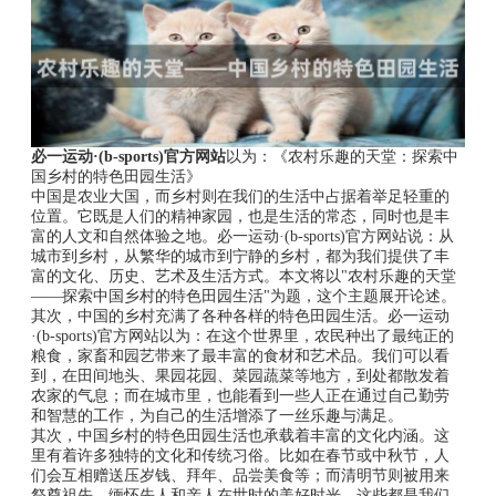
必一运动·(b-sports)官方网站
以为：《农村乐趣的天堂：探索中
国乡村的特色田园生活》
中国是农业大国，而乡村则在我们的生活中占据着举足轻重的
位置。它既是人们的精神家园，也是生活的常态，同时也是丰
富的人文和自然体验之地。必一运动·(b-sports)官方网站说：从
城市到乡村，从繁华的城市到宁静的乡村，都为我们提供了丰
富的文化、历史、艺术及生活方式。本文将以"农村乐趣的天堂
——探索中国乡村的特色田园生活"为题，这个主题展开论述。
其次，中国的乡村充满了各种各样的特色田园生活。必一运动
·(b-sports)官方网站以为：在这个世界里，农民种出了最纯正的
粮食，家畜和园艺带来了最丰富的食材和艺术品。我们可以看
到，在田间地头、果园花园、菜园蔬菜等地方，到处都散发着
农家的气息；而在城市里，也能看到一些人正在通过自己勤劳
和智慧的工作，为自己的生活增添了一丝乐趣与满足。
其次，中国乡村的特色田园生活也承载着丰富的文化内涵。这
里有着许多独特的文化和传统习俗。比如在春节或中秋节，人
们会互相赠送压岁钱、拜年、品尝美食等；而清明节则被用来
祭奠祖先，缅怀先人和亲人在世时的美好时光。这些都是我们