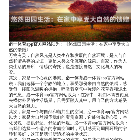
必一体育app官方网站
以为：《悠然田园生活：在家中享受大自
然的馈赠》
万物有灵，自然风光是人类生存和发展的自然环境，是人与自
然和谐共存的见证，更是人类文化沉淀的源泉。而家，作为人
类生活的居所、情感的寄托，也是连接自然、文化与人的桥
梁。
其次，家是一个心灵的港湾。
必一体育
必一体育app官方网站
说：我们选择一个宁静的地点，享受那份来自自然的馈赠，感
受每一缕阳光温暖的拥抱，呼吸着空气中弥漫的花草香和泥土
的气息。必一体育app官方网站以为：在家中，我们不需要刻意
去模仿外界的生活场景，只需要融入其中，用自己的方式感受
大自然的魅力。
其次，家是一个与自然和谐共生的空间。必一体育app官方网站
以为：家是大自然赐予我们的宝贵资源，它能够滋养心灵，净
化灵魂，提供舒适、舒适的环境。必一体育app官方网站以为：
当我们选择一个适合的家庭空间时，可以感受到周围环境的宁
静和美好，这正是我们所追求的生活状态。
再者，家是一个充满爱与关怀的地方。家是我们情感的寄托，