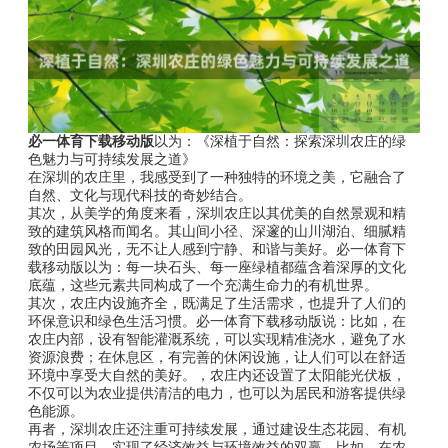
必一体育下载移动版
以为：《深植于自然：探索深圳农庄的绿
色魅力与可持续发展之道》
在深圳的农庄里，我感受到了一种独特的环境之美，它融合了
自然、文化与现代科技的奇妙结合。
其次，从美学的角度来看，深圳农庄以其优美的自然景观和精
致的建筑风格而闻名。其山间小径、深邃的山川湖泊、细腻精
致的田园风光，无不让人感到宁静、和谐与美好。必一体育下
载移动版以为：每一块石头、每一座绿植都蕴含着深厚的文化
底蕴，这些元素共同构成了一个充满生命力的有机世界。
其次，农庄内设施齐全，既满足了生活需求，也提升了人们的
环保意识和绿色生活习惯。必一体育下载移动版说：比如，在
农庄内部，设有智能灌溉系统，可以实现精准浇水，避免了水
资源浪费；在休息区，有完善的休闲设施，让人们可以在舒适
环境中享受大自然的美好。，农庄内还设置了太阳能光伏板，
不仅可以为农业提供清洁的电力，也可以为居民和游客提供绿
色能源。
再者，深圳农庄还注重可持续发展，通过建设生态花园、有机
农场等项目，实现了经济效益与环境效益的双赢。比如，在农