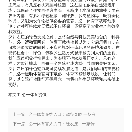
庄周边，有几座有机蔬菜种植园，这些菜地依靠自然灌溉系
统，既保证了作物的健康生长，又减少了水资源的浪费；而在
农庄内部，有多种绿色植物，如绿萝、多肉植物等，既能美化
环境，又能为农作物提供必要的营养。必一体育下载移动版
说：这种可持续发展模式不仅环保，还提高了农业生产的效率
和效益。
深圳农庄的绿色发展之路，是将自然与科技完美结合的一种典
范。
必一运动官网
必一体育下载移动版以为：它启示我们，在
追求经济效益的同时，不应忽视对生态环境的保护和修复。在
现代社会中，绿色、低碳的生活方式越来越受到人们的重视。
我们应该积极行动起来，为实现可持续发展而努力。只有这
样，才能让地球上的每一个角落都成为我们共同的美好家园。
深圳农庄的绿色魅力与可持续发展之道，是我们学习的重要榜
样。
必一运动体育官网下载
必一体育下载移动版说：让我们一
起，以实际行动践行环保理念，为我们的生活环境和未来做出
贡献。
本文由:
必一体育
提供
上一篇 : 必一体育在线入口：鸿谷春晓:一场在
稻田里举行的诗和远方之旅
下一篇 : 必一体育官方入口：旺农庄：一家传