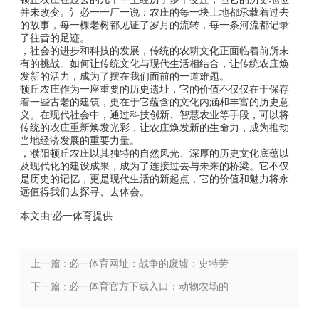
并未改变。氵必一一厂一说：农庄的每一块土地都承载着过去
的故事，每一棵老树都见证了岁月的流转，每一条河流都记录
了往昔的足迹。
，社会的进步和科技的发展，传统的农耕文化正面临着前所未
有的挑战。如何让传统文化与现代生活相结合，让传统农庄焕
发新的活力，成为了摆在我们面前的一道难题。
顿丘农庄作为一座重要的历史遗址，它的价值不仅仅在于保存
着一些古老的建筑，更在于它蕴含的文化内涵和丰富的历史意
义。在现代社会中，通过科技创新、智慧农业等手段，可以将
传统的农庄重新焕发光彩，让农庄焕发新的生命力，成为推动
当地经济发展的重要力量。
，濮阳顿丘农庄以其独特的自然风光、深厚的历史文化底蕴以
及现代化的建设成果，成为了连接过去与未来的桥梁。它不仅
是历史的记忆，更是现代生活的新起点，它的价值和魅力将永
远值得我们去探寻、去体会。
本文由:
必一体育
提供
上一篇 : 必一体育网址：战争的废墟：史特劳
斯加农庄的历史与现在
下一篇 : 必一体育官方下载入口：动物农场的
未来：科技与自然的和谐共生