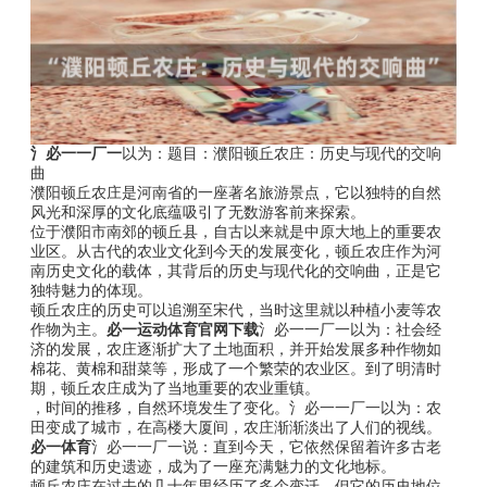
氵必一一厂一
以为：题目：濮阳顿丘农庄：历史与现代的交响
曲
濮阳顿丘农庄是河南省的一座著名旅游景点，它以独特的自然
风光和深厚的文化底蕴吸引了无数游客前来探索。
位于濮阳市南郊的顿丘县，自古以来就是中原大地上的重要农
业区。从古代的农业文化到今天的发展变化，顿丘农庄作为河
南历史文化的载体，其背后的历史与现代化的交响曲，正是它
独特魅力的体现。
顿丘农庄的历史可以追溯至宋代，当时这里就以种植小麦等农
作物为主。
必一运动体育官网下载
氵必一一厂一以为：社会经
济的发展，农庄逐渐扩大了土地面积，并开始发展多种作物如
棉花、黄棉和甜菜等，形成了一个繁荣的农业区。到了明清时
期，顿丘农庄成为了当地重要的农业重镇。
，时间的推移，自然环境发生了变化。氵必一一厂一以为：农
田变成了城市，在高楼大厦间，农庄渐渐淡出了人们的视线。
必一体育
氵必一一厂一说：直到今天，它依然保留着许多古老
的建筑和历史遗迹，成为了一座充满魅力的文化地标。
顿丘农庄在过去的几十年里经历了多个变迁，但它的历史地位