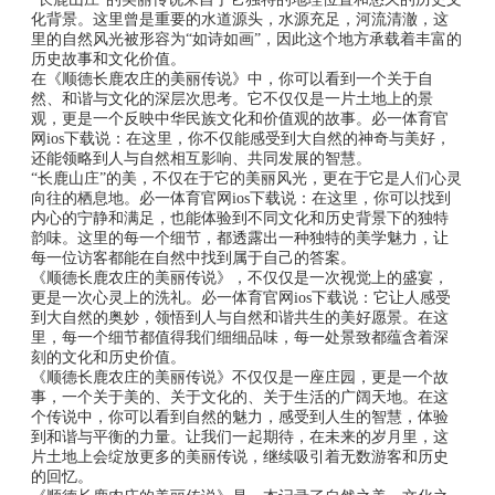
化背景。这里曾是重要的水道源头，水源充足，河流清澈，这
里的自然风光被形容为“如诗如画”，因此这个地方承载着丰富的
历史故事和文化价值。
在《顺德长鹿农庄的美丽传说》中，你可以看到一个关于自
然、和谐与文化的深层次思考。它不仅仅是一片土地上的景
观，更是一个反映中华民族文化和价值观的故事。必一体育官
网ios下载说：在这里，你不仅能感受到大自然的神奇与美好，
还能领略到人与自然相互影响、共同发展的智慧。
“长鹿山庄”的美，不仅在于它的美丽风光，更在于它是人们心灵
向往的栖息地。必一体育官网ios下载说：在这里，你可以找到
内心的宁静和满足，也能体验到不同文化和历史背景下的独特
韵味。这里的每一个细节，都透露出一种独特的美学魅力，让
每一位访客都能在自然中找到属于自己的答案。
《顺德长鹿农庄的美丽传说》，不仅仅是一次视觉上的盛宴，
更是一次心灵上的洗礼。必一体育官网ios下载说：它让人感受
到大自然的奥妙，领悟到人与自然和谐共生的美好愿景。在这
里，每一个细节都值得我们细细品味，每一处景致都蕴含着深
刻的文化和历史价值。
《顺德长鹿农庄的美丽传说》不仅仅是一座庄园，更是一个故
事，一个关于美的、关于文化的、关于生活的广阔天地。在这
个传说中，你可以看到自然的魅力，感受到人生的智慧，体验
到和谐与平衡的力量。让我们一起期待，在未来的岁月里，这
片土地上会绽放更多的美丽传说，继续吸引着无数游客和历史
的回忆。