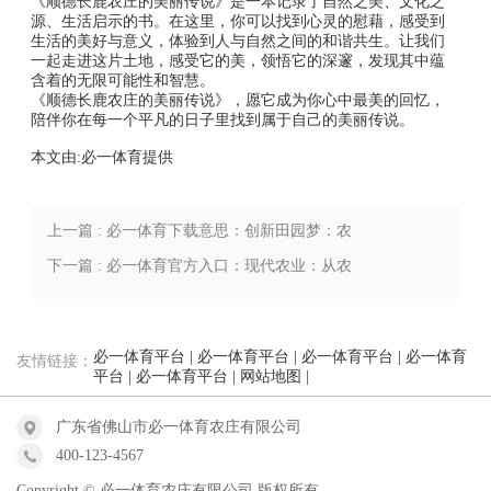
《顺德长鹿农庄的美丽传说》是一本记录了自然之美、文化之
源、生活启示的书。在这里，你可以找到心灵的慰藉，感受到
生活的美好与意义，体验到人与自然之间的和谐共生。让我们
一起走进这片土地，感受它的美，领悟它的深邃，发现其中蕴
含着的无限可能性和智慧。
《顺德长鹿农庄的美丽传说》，愿它成为你心中最美的回忆，
陪伴你在每一个平凡的日子里找到属于自己的美丽传说。
本文由:
必一体育
提供
上一篇 : 必一体育下载意思：创新田园梦：农
庄设计与艺术融合体验中心
下一篇 : 必一体育官方入口：现代农业：从农
庄到智慧农场的转型之路
必一体育平台
|
必一体育平台
|
必一体育平台
|
必一体育
友情链接：
平台
|
必一体育平台
|
网站地图
|
广东省佛山市必一体育农庄有限公司
400-123-4567
Copyright © 必一体育农庄有限公司 版权所有