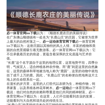
必一体育官网ios下载
以为：《顺德长鹿农庄的美丽传说》
在广东佛山顺德镇有一处名为“长鹿山庄”的庄园，它被誉为世界
上最大的自然村落之一。
必一运动体育官网下载
必一体育官网
ios下载以为：这座庄园以其独特的风土人情、丰富的植物和美
丽的自然景观吸引着无数游客。必一体育官网ios下载以为：它
不仅承载着历史的痕迹，更蕴含着深厚的文化底蕴与艺术价
值。
“长鹿”这个名字源自于这里的地理位置，这里地势平坦，四季分
明，气候宜人，适合种植各种农作物。而“鹿”则是这里的自然象
征，这里的森林和草地被当地人称为“鹿园”，这里的动物中就包
括了成千上万的鹿。因此，“长鹿山庄”的名称便自然地将这片土
地上的生命联系在一起。
在漫长的岁月里，这里的人们世代以农耕为生，种植作物，饲
养家畜，以及养殖各种花草树木。
必一运动
必一体育官网ios下
载说：他们对自然的依赖和尊重是他们共同的精神财富。必一
体育官网ios下载以为：在这里，人们不仅能看到农业的发展，
还能看到与大自然和谐共处的传统生活。
“长鹿山庄”的美丽传说来自于它独特的地理位置和悠久的历史文