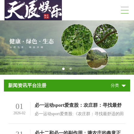
新闻资讯平台注册
分类
01
必一运动sport爱查股：农庄群：寻找最舒
适的田园生活体验
2026-02
必一运动sport爱查股:《农庄群：寻找最舒适的田
园生活体验》科技的飞速发展，越来越多的人开
始享受着与大自然和自然环境相联系的生活方式
查看详情>
必十二和必一的副作用：塘农庄的春意正