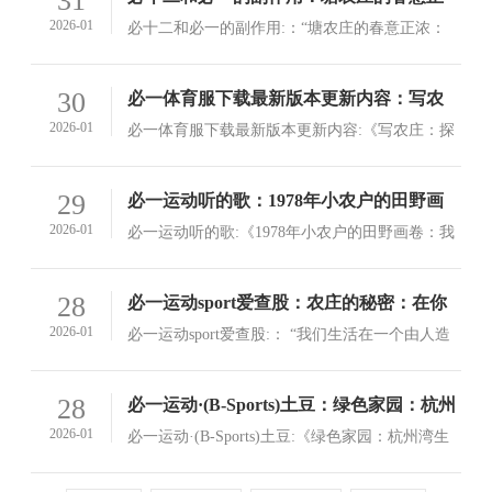
31
浓：一场生态之旅在心中展开
2026-01
必十二和必一的副作用:：“塘农庄的春意正浓：
一场生态之旅在心中展开”“池边风送暖，稻田春
意浓”，这是一幅生动的水墨画，以塘农庄的春意
查看详情>
30
必一体育服下载最新版本更新内容：写农
正浓为背景，展现着一幅宁静、和谐的田园风光
庄：农业与艺术的融合路径
2026-01
必一体育服下载最新版本更新内容:《写农庄：探
索农业与艺术的融合路径》在当今社会，科技的
发展和人们生活水平的提高，传统的农庄模式已
查看详情>
29
必一运动听的歌：1978年小农户的田野画
经难以适应现代社会的需求
卷：我的1978·小农庄
2026-01
必一运动听的歌:《1978年小农户的田野画卷：我
的1978·小农庄》在那个被历史遗忘的年代，农村
的小农户们正从大山里爬出，以他们的智慧和勤
查看详情>
28
必一运动sport爱查股：农庄的秘密：在你
劳，编织着一个生机勃勃的世界
家门口的自然世界
2026-01
必一运动sport爱查股:： “我们生活在一个由人造
材料制造的世界里
查看详情>
28
必一运动·(B-Sports)土豆：绿色家园：杭州
湾生态农庄的美丽故事
2026-01
必一运动·(B-Sports)土豆:《绿色家园：杭州湾生
态农庄的美丽故事》绿意盎然、田园风光的杭州
湾生态农庄，是浙江省杭州市的一个生态农业综