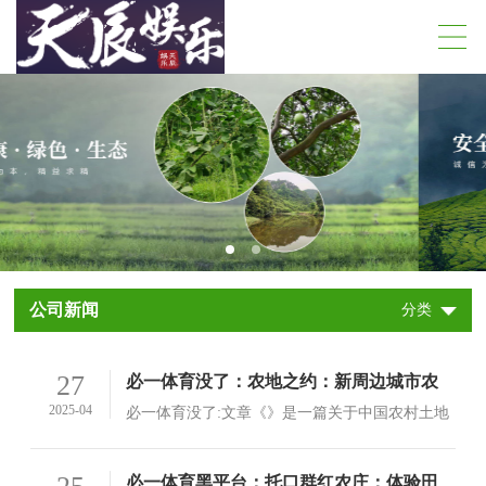
公司新闻
分类
27
必一体育没了：农地之约：新周边城市农
业实践与未来趋势
2025-04
必一体育没了:文章《》是一篇关于中国农村土地
和资源保护的深度研究
查看详情>
必一体育黑平台：托口群红农庄：体验田