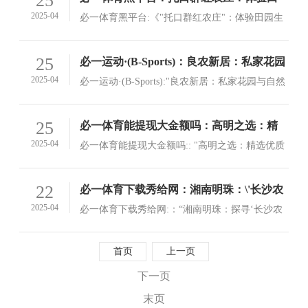
25
园生活与美味佳肴的双重享受
2025-04
必一体育黑平台:《"托口群红农庄"：体验田园生
活与美味佳肴的双重享受》“托口群红农庄”这个
名字听起来就让人联想到一个繁忙而温馨的地
查看详情>
25
必一运动·(B-Sports)：良农新居：私家花园
方，它坐落在山脚下，四周是郁郁葱葱的林木，
与自然和谐共处的舒适生活空间
2025-04
必一运动·(B-Sports):"良农新居：私家花园与自然
空气中弥漫着淡淡的泥土气息和自然的清香
和谐共处的舒适生活空间"在中国的大江南北，有
这样一群人，他们以"良农"的名字居住在繁华的
查看详情>
25
必一体育能提现大金额吗：高明之选：精
城市里，却能享受到一片片宁静、自然和和谐的
选优质农产品，为您的餐桌献上一份美味
2025-04
必一体育能提现大金额吗:: "高明之选：精选优质
生活环境
与品质
农产品，为您的餐桌献上一份美味与品质"在现代
消费社会中，食品安全和健康成为了消费者最关
查看详情>
22
必一体育下载秀给网：湘南明珠：\'长沙农
心的问题之一
庄\'的宁静与和谐
2025-04
必一体育下载秀给网:：“湘南明珠：探寻‘长沙农
庄’的宁静与和谐”“湘南明珠”：探寻“长沙农庄”的
宁静与和谐自古以来，“农庄”就是中国南方传统
查看详情>
首页
上一页
农业文明的标志，也是中华大地上的田园诗情和
自然风光
下一页
末页