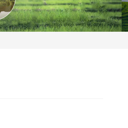
环境中的文化和艺术氛围
：---在那个历史的节点上，我们的生活经历了翻天覆地的变化