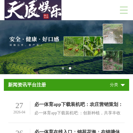
新闻资讯平台注册
分类
27
必一体育app下载装机吧：农庄营销策划：
创新种植、提升品质，共享丰收喜悦！
2026-04
必一体育app下载装机吧:：创新种植，共享丰收
喜悦在当今的农村，人们的生活方式正在发生变
化，越来越多的人开始尝试新的种植方式和农产
查看详情>
必一体育在线入口：锦苑花海：在锦塘休