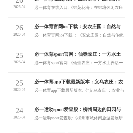
26
品，以期提高农业生产效率，实现农产品的可持
闲农庄寻找自然与艺术的融合
2026-04
必一体育在线入口:《锦苑花海：在锦塘休闲农庄
续发展
寻找自然与艺术的融合》大自然总是以最原始的
形式展现出它无穷的魅力，而这种魅力又常常是
查看详情>
26
必一体育官网ios下载：安农庄园：自然与
与人类追求的文明、技术紧密相连的
传统结合的完美典范
2026-04
必一体育官网ios下载:：《安农庄园：自然与传统
结合的完美典范》安农庄园是欧洲历史上的一个
著名城市，位于法国南部，它是一座保存了大量
查看详情>
25
必一体育sport官网：仙壶农庄：一方水土
巴洛克风格建筑的古老城镇
养活一方人
2026-04
必一体育sport官网:《仙壶农庄：一方水土养活一
方人》在世界的每一个角落，都有不同
的“茶”和“酒”，而在中国的西南部，有一座小
查看详情>
25
必一体育app下载最新版本：义乌农庄：农
城，它以茶文化而闻名——四川的阿坝藏族羌族
业与商业的交融之路
2026-04
必一体育app下载最新版本:《"义乌农庄"：农业与
自治州，也被称为“仙壶”
商业的交融之路》一、《义乌农庄：农业与商业
的交融之路》这篇文章将带你走进一个融合了传
查看详情>
24
必一运动sport爱查股：柳州周边的田园与
统农业和现代商业模式的城市，在这个城市中，
生活：寻找自然与传统的平衡点
2026-04
必一运动sport爱查股:《柳州市域休闲旅游发展研
既有传统的商品市场，也有现代化的物流体系
究》一、柳州市位于中国南方沿海,是南海之滨一
个独特的地理区域,是典型的“三江并流”的生态走